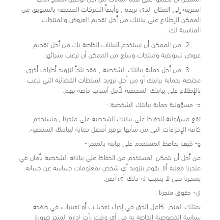
اشتريته إلى المكان الذي تريده , وأيضاً الشركات المختصة بالتسويق من
الممكن الإطلاع على بيانتك من أجل تقديم العروض والمنتجات
المناسبة لك.
2- من الممكن أن نستخدم البيانات الخاصة بك من أجل تقديم
عروض تسويقية ومنتجات وسلع من الممكن أن ترغب بشرائها.
3- من أجل حماية بيانتك الشخصية , فقد نلجأ لتزويد أطراف أخرى
مختصة بحماية بيانتك أو من أجل تزويد السلطات القضائية التي ترغب
بالإطلاع على بيانتك الشخصية لأجل أسباب خاصة بهم.
د- مسؤولية حماية بيانتك الشخصية:-
تقع مسؤولية الحفاظ على بيانتك الشخصية على متجرنا , ونستخدم
كافة الإجراءات التي من شأنها توفير أفضل حماية لبيانتك الشخصية.
و- كيف يحافظ المستخدم على بيانته بالمتجر:-
من أجل أن يتمكن المستخدم من الحفاظ على بياناته الشخصية بأمان في
متجرنا فعليه ألا يقوم بتزويد أي شخص بمعلومات حساسه عن حسابه
بمتجرنا حتى لا يسبب له ذلك أي أضرر.
ي- حقوق متجرنا :
يمتلك المتجر كامل الحق في إجراء تعديلات أو تغييرات في صفحة
سياسة الخصوصية الخاصة به في أي وقت رأت إدارة المتجر ضرورة