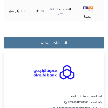
الرياض , جدة و
174
28
1 - 3 أيام عمل
مدن
سمسا
الحسابات البنكية
اسم المحول له :
هلا علي طريخم
رقم الحساب :
228608016104388
رقم الأيبان :
SA2880000228608016104388