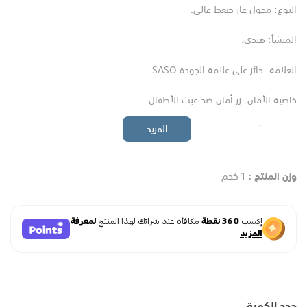
النوع: محول غاز ضغط عالي.
المنشأ: هندي.
العلامة: حائز على علامة الجودة SASO.
خاصية الأمان: زر أمان ضد عبث الأطفال.
مناسب للأفران المتنقلة.
المزيد
مناسب لمواقد الطبخ الكبيرة في المطاعم والاستراحات.
وزن المنتج :
1 كجم
غير مناسب للأفران المنزلية.
غير متوافق مع المواقد الكويتية السوداء.
مميزات منظم غاز ضغط عالي الهندي
جودة عالية معتمدة لضمان الأداء والمتانة.
حدد الكمية