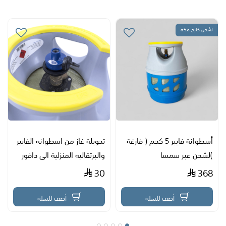
لشحن خارج مكه
أسطوانة فايبر 5 كجم ( فارغة
تحويلة غاز من اسطوانه الفايبر
)لشحن عبر سمسا
والبرتقاليه المنزلية الى دافور
30
368
أضف للسلة
أضف للسلة