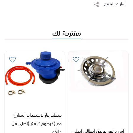
شارك المنتج
مقترحة لك
منظم غاز لاستخدام المنازل
مع (خرطوم 2 متر )اصلي من
راس دافور عريض ايطالي اصلي
غازكو