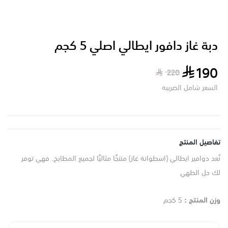
دبة غاز دافور ايطالي اصلي 5 كجم
190
220
السعر شامل الضريبة
تفاصيل المنتج
تُعد دوافير ايطالي (اسطوانة غاز) منتجًا مثاليًا لجميع المطابخ. فهي توفر
لك حل الطهي
وزن المنتج :
5 كجم